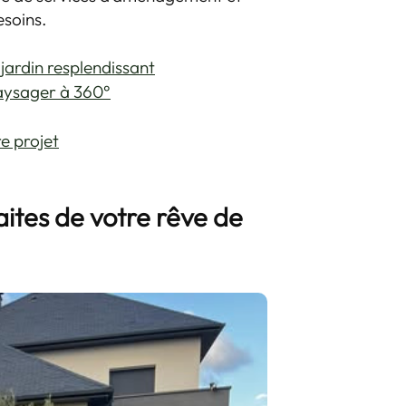
esoins.
 jardin resplendissant
aysager à 360°
re projet
ites de votre rêve de