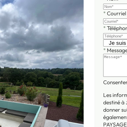
*
Courriel
*
Télépho
*
Messag
Consente
Les inform
destiné à
donner su
également
PAYSAGE. 