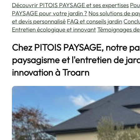
Découvrir PITOIS PAYSAGE et ses expertises
Pou
PAYSAGE pour votre jardin ?
Nos solutions de p
et devis personnalisé
FAQ et conseils jardin
Concl
Entretien écologique et innovant
Témoignages de 
Chez PITOIS PAYSAGE, notre pas
paysagisme et l'entretien de jardi
innovation à Troarn