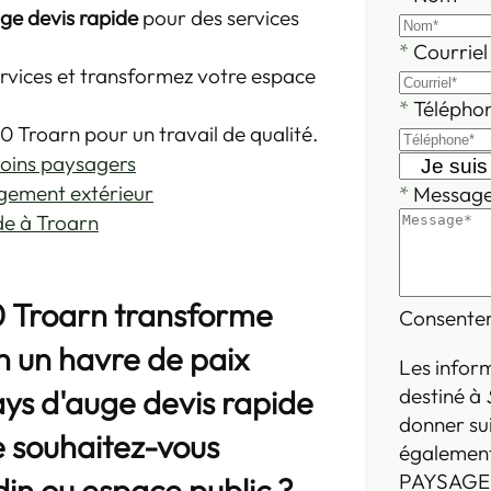
ge devis rapide
pour des services
*
Courriel
rvices et transformez votre espace
*
Télépho
Troarn pour un travail de qualité.
soins paysagers
gement extérieur
*
Messag
de à Troarn
 Troarn transforme
Consente
n un havre de paix
Les inform
destiné à
ys d'auge devis rapide
donner su
e souhaitez-vous
également
PAYSAGE. 
din ou espace public ?