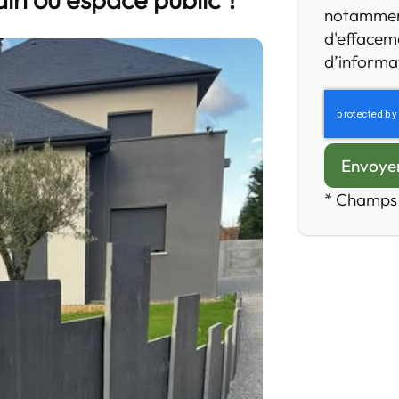
notamment 
d'effaceme
d’informat
*
Champs 