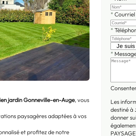
*
Courriel
*
Télépho
*
Messag
Consente
ien jardin Gonneville-en-Auge
, vous
Les inform
destiné à
stations paysagères adaptées à vos
donner su
également
nnalisé et profitez de notre
PAYSAGE. 