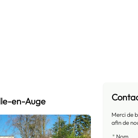
Conta
ille-en-Auge
Merci de b
afin de no
*
Nom