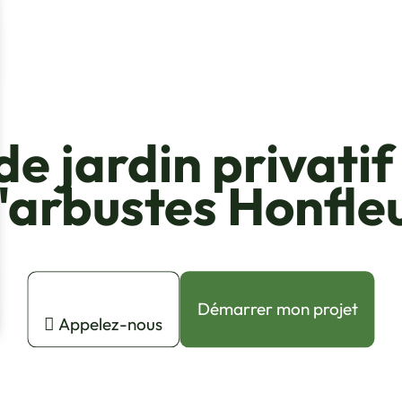
de jardin privatif 
'arbustes Honfle
Démarrer mon projet
Appelez-nous