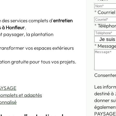
*
Courriel
des services complets d'
entretien
*
Télépho
es à Honfleur
.
t paysager, la plantation
*
Messag
ransformer vos espaces extérieurs
ion gratuite pour tous vos projets.
Consente
Les inform
PAYSAGE
destiné à
complets et adaptés
donner su
onnalisé
également
PAYSAGE. 