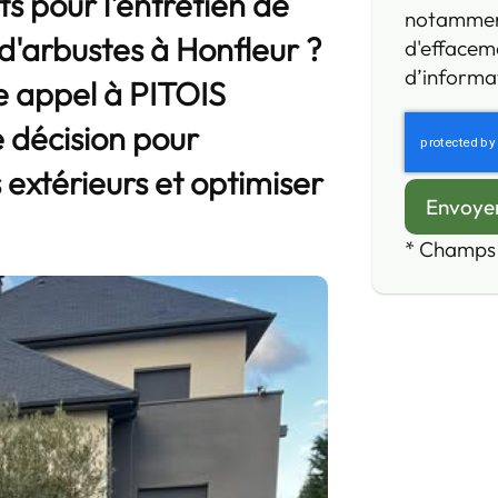
s pour l'
entretien de
notamment 
e d'arbustes à Honfleur
?
d'effaceme
d’informat
e appel à PITOIS
 décision pour
extérieurs et optimiser
*
Champs 