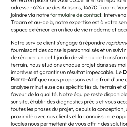
se fera un plaisir de vous accueillir et de répondr
adresse : 624 rue des Artisans, 14670 Troarn. V
joindre via notre
formulaire de contact
. Intervena
Troarn et au-delà, notre expertise est à votre se
espace extérieur en un lieu de vie moderne et accu
Notre service client s'engage à répondre
rapidem
fournissant des conseils personnalisés et un suivi
de rénover un petit jardin de ville ou de transfor
terrain, nous étudions chaque projet dans ses moin
imprévus et garantir un résultat impeccable. Le
D
Pierre-Azif
que nous proposons est le fruit d'une 
analyse minutieuse des spécificités du terrain et 
faveur de la qualité. Notre équipe reste disponibl
sur site, établir des diagnostics précis et vous 
toutes les phases du projet, depuis la conception ju
proximité avec nos clients et la connaissance app
locales nous permettent de vous offrir des soluti